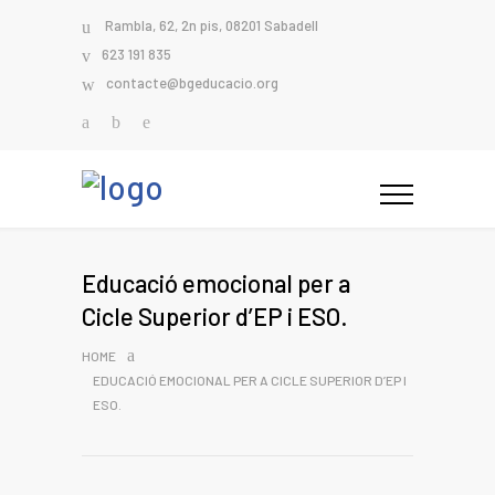
Rambla, 62, 2n pis, 08201 Sabadell
623 191 835
contacte@bgeducacio.org
Educació emocional per a
Cicle Superior d’EP i ESO.
HOME
EDUCACIÓ EMOCIONAL PER A CICLE SUPERIOR D’EP I
ESO.