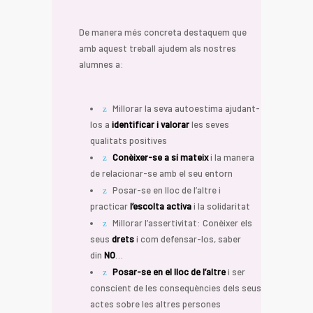
De manera més concreta destaquem que
amb aquest treball ajudem als nostres
alumnes a:
Millorar la seva autoestima ajudant-
los a
identificar i valorar
les seves
qualitats positives
Conèixer-se a sí mateix
i la manera
de relacionar-se amb el seu entorn
Posar-se en lloc de l’altre i
practicar
l’escolta activa
i la solidaritat
Millorar l’assertivitat: Conèixer els
seus
drets
i com defensar-los, saber
din
NO
…
Posar-se en el lloc de l’altre
i ser
conscient de les consequències dels seus
actes sobre les altres persones