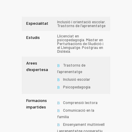
Inclusió i orientació escolar.
Especialitat
Trastorns de l’aprenentatge
Llicenciat en
Estudis
psicopedagogia. Màster en
Perturbacions de l’Audició i
el Llenguatge. Postgrau en
Dislèxia.
Arees
Trastorns de
d’expertesa
l’aprenentatge
Inclusió escolar
Psicopedagogia
Formacions
Comprensió lectora
impartides
Comunicació en la
familia
Ensenyament multinivell
i aprenentatge cooperatiu