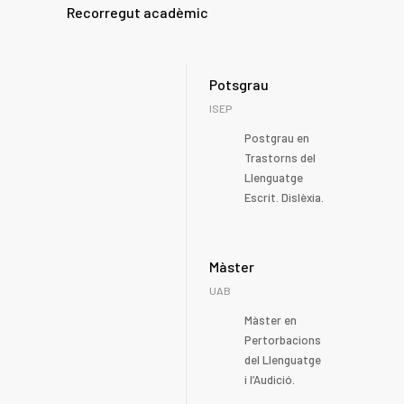
Recorregut acadèmic
Potsgrau
ISEP
Postgrau en
Trastorns del
Llenguatge
Escrit. Dislèxia.
Màster
UAB
Màster en
Pertorbacions
del Llenguatge
i l’Audició.