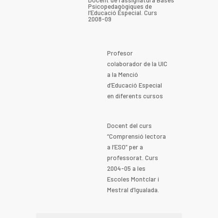
Docent de l’assignatura Bases
Psicopedagògiques de
l’Educació Especial. Curs
2008-09
Profesor
colaborador de la UIC
a la Menció
d’Educació Especial
en diferents cursos
Docent del curs
“Comprensió lectora
a l’ESO” per a
professorat. Curs
2004-05 a les
Escoles Montclar i
Mestral d’Igualada.