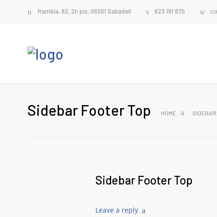
Rambla, 62, 2n pis, 08201 Sabadell
623 191 835
co
Sidebar Footer Top
HOME
SIDEBAR
Sidebar Footer Top
Leave a reply