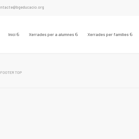
ntacte@bgeducacio.org
Inici
Xerrades per a alumnes
Xerrades per famílies
 FOOTER TOP